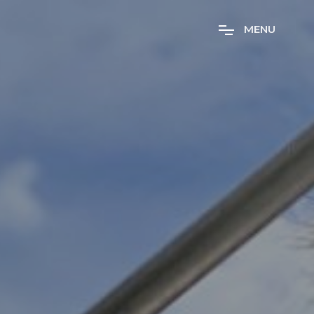
M
E
N
U