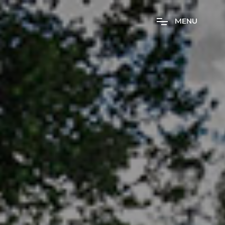
M
E
N
U